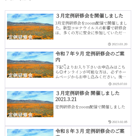
３月定例研修会を開催しました
3月定例研修会をzoom配信で開催しまし
た。新型コロナウイルスの影響で研修会
は、多くの方に安全に参加していただけ
るように配信のみといたしました。香川
県の内外から100名ほどの道友が参加し
2023.03.20
てのサットサンガとなりました
令和７年９月 定例研修会のご案
内
下記👇よりお入り下さいお申込みはこち
ら◎オンラインが可能な方は、必ずホー
ムページからお申し込みください。後日
アーカイブをお送りいたします。◎オン
2025.07.03
ラインが難しい方は、受講料お振込み
後、研修部 北藤にお電話（ショートメー
３月定例研修会 開催しました
ル）で お申し込み下さい。◆当日、アー
2021.3.21
カイブ についてのメール送信日 ご案内
◎9月4日（木）当日（9/7）のミーティ
定例研修会をzoom配信で開催しました
ングID、パスコード 送信 ◎9月14日
（日）アーカイブURL 送信予定 配信期
間 10月 5日（日）迄 何度でもご視聴いた
2023.02.05
だけますメールは「迷惑メール」に入る
こともございますので、ご注意ください
令和８年３月 定例研修会のご案
香川ヨーガ道友会 研修部 北藤 090-5912-