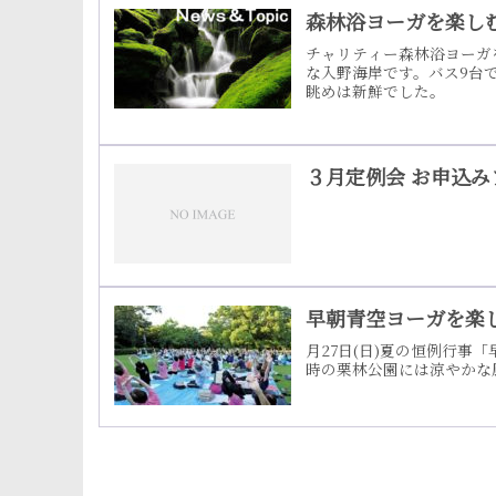
森林浴ヨーガを楽しむ集
チャリティー森林浴ヨーガ
な入野海岸です。バス9台
眺めは新鮮でした。
３月定例会 お申込み
早朝青空ヨーガを楽
月27日(日)夏の恒例行
時の栗林公園には涼やかな