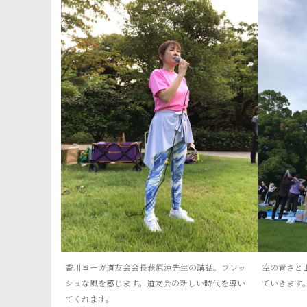
香川ヨーガ道友会会長萩原涼先生の講話。フレッ
空の青さと
シュな風を感じます。道友会の新しい時代を導い
ていきます
てくれます。