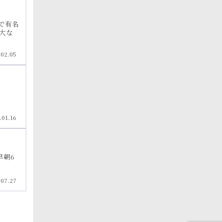
で有名
大な
.02.05
.01.16
早朝6
.07.27