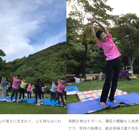
山の青さに包まれて、心も体もほぐれ
体側を伸ばすポーズ。裸足の感触も心地良
。
です。実技の指導は、副会長稲毛富子先生