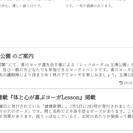
の滲む、優しい語り口です。
です。一見の価値があります。
藻公園 のご案内
雲閣” にて、香川ヨーガ道友会主催による「レッツヨーガ in 玉藻公園」
、及び一般の方どなたでも参加できるヨーガイベントです。香川ヨーガ
名の講師陣により深まりゆく秋の下でヨーガを楽しみましょう。玉藻公
 ”桜の馬場” 芝生広場で行います。ヨーガ終了後にはお弁当をお配りいた
2024
る教室の講師までお問い合わせください。チラシをお渡しいたします。
加申込書にお名前等を記入頂き、参加費を添えてお渡し頂ければ、参加
・もっと見る
載『体と心が喜ぶヨーガLesson』掲載
曜日に発行されている「健康新聞」。2月5日に283号が発行されました
針の穴のポーズ」です。同じ名称で上半身を捻るポーズがあります。こ
す効果があります。座りっぱなしでいると、お尻のあたりが強張って腰
います。ゴロンとリラックスしながら、のんびり行いましょう。