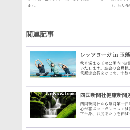
ます。
す。お人柄
関連記事
レッツヨーガ in 玉
秋も深まる玉藻公園内 ”披
いたします。当会の会員様
萩原涼会長をはじめ、十数
”披雲閣”内のお部屋、また
す。詳しくは、通われてい
込み方法は、チラシ下の参
渡しいたしますので ・・
四国新聞社健康新聞連
四国新聞社から毎月第一日
心が喜ぶヨーガレッスンは
下半身、お尻あたりを伸ば
なったり、足が冷えてしま