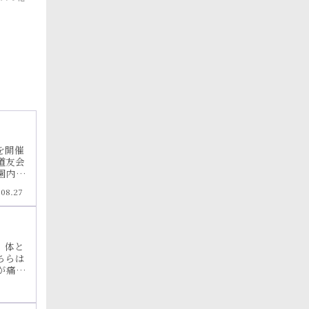
を開催
道友会
園内
しま
.08.27
お申し
証をお
。体と
ちらは
が痛く