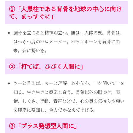
①「大黒柱である背骨を地球の中心に向け
て、まっすぐに」
腰骨を立てると精神が立つ。腰は、人体の要。背骨は、
はつらつ度のバロメーター。バックボーンも背骨に由
来。姿に勢いを。
②
「打てば、ひびく人間に」
ツーと言えば、カーと理解。以心伝心、一を聞いて十を
知る。生き生きと感応し合う。言葉以外の眼つき、表
情、しぐさ、行動、音声などで、心の奥の気持ちや願い
を即座に察知し、全力でかなえてあげる。
③
「プラス発想型人間に」