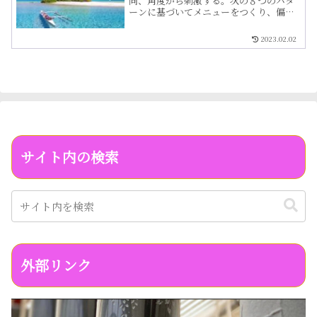
向、角度から刺激する。次の８つのパタ
見る
ーンに基づいてメニューをつくり、偏り
のないバランスのとれた心身の実現をめ
ざす
2023.02.02
サイト内の検索
外部リンク