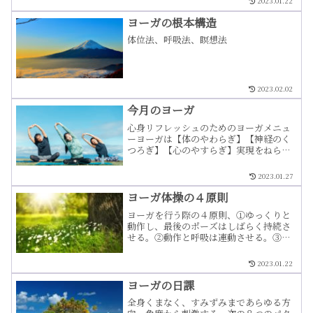
2023.01.22
ヨーガの根本構造
体位法、呼吸法、瞑想法
2023.02.02
今月のヨーガ
心身リフレッシュのためのヨーガメニュ
ーヨーガは【体のやわらぎ】【神経のく
つろぎ】【心のやすらぎ】実現をねらっ
ており、〈体位法〉〈呼吸法〉〈瞑想
法〉の三要素から成り立っています。そ
2023.01.27
のためヨーガ体操の実施にあたっては、
次の4原則を大切にしてください。ゆっく
ヨーガ体操の４原則
りと動作し、最後の体位はしばらく持続
ヨーガを行う際の４原則、➀ゆっくりと
させる。動作と呼吸 は連動させる。意識
動作し、最後のポーズはしばらく持続さ
を身体の一部、または全体に向ける。一
せる。②動作と呼吸は連動させる。③意
つの体位が終了したら必ず完全弛緩をす
識を身体の一部、または全体に向けてお
る。競争意識をもたないで、ゆっくりマ
く。④緊張と弛緩の適度な交替を意識
イペースで。屍の体位（シャバ・アーサ
2023.01.22
し、特に弛緩を大切にする
ナ）はずみをつけた無理なしかたは避け
る。形が無理なとき近づけるだけで効果
ヨーガの日課
は同じ。右側を行った後は必ず左側も行
全身くまなく、すみずみまであらゆる方
う。今月のヨーガ 簡易 ・・・もっと