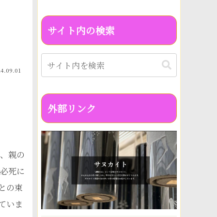
サイト内の検索
4.09.01
外部リンク
年、親の
て必死に
との束
ていま