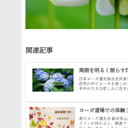
関連記事
周囲を明るく照らす
日本ヨーガ道友協会会長香
自然の中でヨーガを楽しめ
本中が大きな悲しみに包ま
会の皆様から少しでもお役に
社香川県 支部に災害義援
感謝申し上げます。富山ヨ
ざいます」と感謝のお言葉
ヨーガ道場での体験
香川ヨーガ道友会 副会長
ラソンが終わると、朝食で