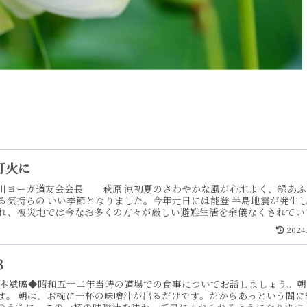
灯火に
川ヨーガ道友会会長 萩原 涼初夏のさわやかな風が心地よく、緑あふ
る気持ちの いい季節となりました。今年元日には能登 半島地震が発生
れ、被災地では今なお多くの方々が厳しい避難生活を余儀なくされてい
立ちたいとの声が寄せられ、809,086円という大きなお気持ちを日本
2024
金として２月に寄付させていただきました。 ご協力いただきましたこと
ーガ道友会の東井晃一会長からも「能登に心を寄せていただきあり がと
 ・・・もっと見る
３
山本斌曠◆昭和五十二年当時の道場での食事についてお話しましょう。朝
す。 朝は、お椀に一杯の味噌汁が出るだけです。だからあっという間に