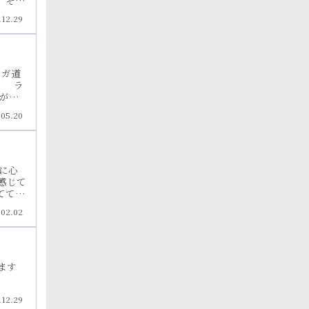
。そし
心から
.12.29
食はお
どで
ーガ道
。 ラ
がし
感謝
.05.20
ことで
ひとつ
に心
感じて
てて頂
やかな
.02.02
す。そ
先生の
ます
.12.29