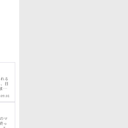
 れる
し、日
ます。
赤十字
.09.01
、深く
うご
のマ
終っ