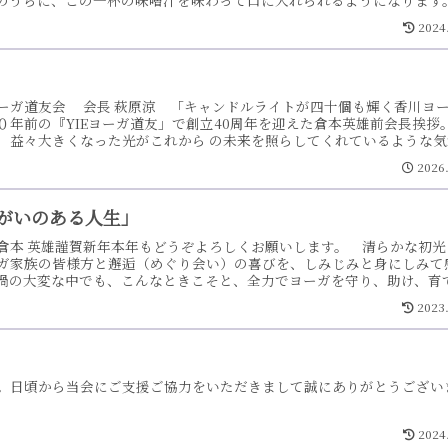
のうちに、この一杯の味噌汁を味わって口に入れられるようになります
ごとく味わいながら、あらゆるものに感謝して、生かされていることに
2024
ってくるのです。午前中は、体位法、呼吸法などの実習があります。昼
です。副食は牛蒡、人参、椎茸などの煮物や高野豆腐に干物の焼き魚な
弘先生の強化行 ・・・もっと見る
ーガ道友会 会長 萩原涼 「キャンドルライトが四十個も輝く香川ヨ
０年前の『YIEヨーガ道友」で創立40周年を迎えた倉本英雄前会長挨拶
、益々大きくなった光がこれから の未来を照らしてくれているような気
半世紀にわたる歩みであり、皆様方の多大なるご支援の賜物です。心より
2026
の気持ちを私の父である前会長はどれほど皆様に直接お伝えしたかった
合いたかったことでしょう。父が歩んだ五十年間は、皆様との絆を一つ
きた幸 ・・・もっと見る
きがいのある人生」
倉本 英雄謹賀新年本年もどうぞよろしくお願いします。 清らかな初光
ガ家族の皆様方と邂逅（めぐり会い）の喜びを、しみじみと身にしみて
渦の大変な中でも、こんなときこそと、全力でヨーガを守り、助け、育
した。「至優至柔」の篤い志をもった方たちです。 このような彩り鮮
2023
を共有し、交流を深める機会をなお一層多くしていきたいと思っていま
生」を送りたいものです。 全国の教育者からも敬愛されていた森信三
の世において ・・・もっと見る
。日頃から当会にご支援ご協力をいただきまして誠にありがとうござい
2024