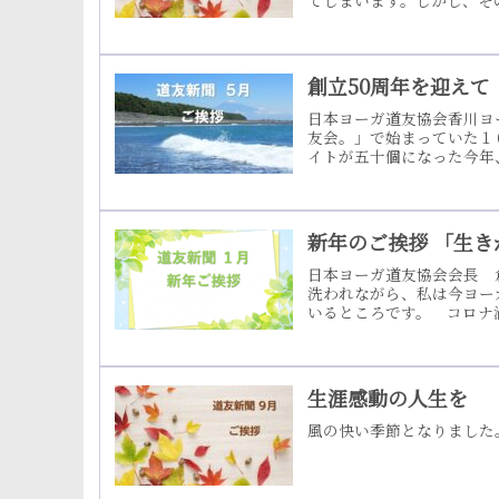
てしまいます。しかし、そ
て、最後の一滴まで甘露の
喜びを感じられるようにな
茶碗に軽く一杯の玄米ご飯
す。昼食の後は、毎日沖正
創立50周年を迎えて
日本ヨーガ道友協会香川ヨ
友会。」で始まっていた１
イトが五十個になった今年
ています。その光はこ の
申し上げます。 この感謝
しょう、皆様と一緒に喜び
丁寧に育み、分かち合って
新年のご挨拶 「生
日本ヨーガ道友協会会長 
洗われながら、私は今ヨー
いるところです。 コロナ
き力強く支えてくださいま
素晴らしい方々と、時と場
して、「生きがいのある人
お言葉を紹介します。「こ
生涯感動の人生を
風の快い季節となりました