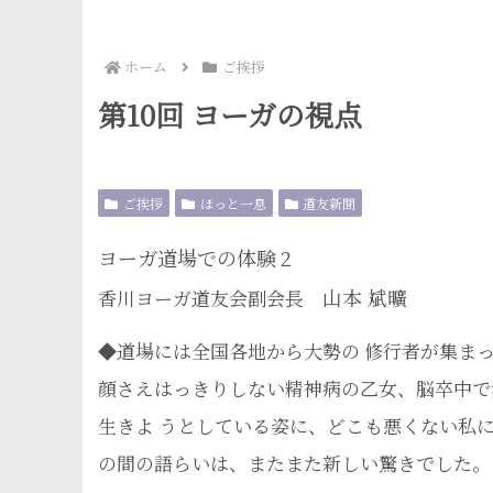
ホーム
ご挨拶
第10回 ヨーガの視点
ご挨拶
ほっと一息
道友新聞
ヨーガ道場での体験
２
山本 斌曠
香川ヨーガ道友会副会長
◆道場には全国各地から大勢の 修行者が集ま
顔さえはっきりしない精神病の乙女、脳卒中で
生きよ うとしている姿に、どこも悪くない私
の間の語らいは、またまた新しい驚きでした。